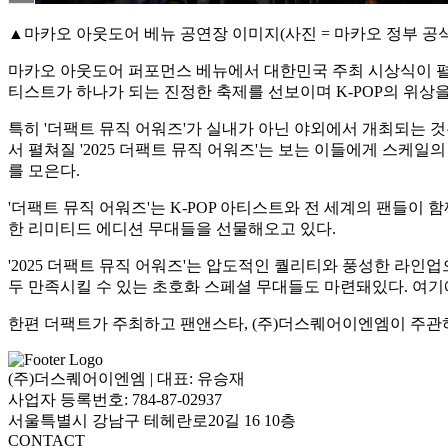
▲마카오 아웃도어 베뉴 공연장 이미지(사진 = 마카오 정부 공
마카오 아웃도어 퍼포먼스 베뉴에서 대한민국 주최 시상식이 펼쳐
티스트가 하나가 되는 진정한 축제를 선보이며 K-POP의 위상을
특히 '더팩트 뮤직 어워즈'가 실내가 아닌 야외에서 개최되는 
서 펼쳐질 '2025 더팩트 뮤직 어워즈'는 보는 이들에게 스케
를 모은다.
'더팩트 뮤직 어워즈'는 K-POP 아티스트와 전 세계의 팬들이
한 리미티드 에디션 무대들을 선물해오고 있다.
'2025 더팩트 뮤직 어워즈'는 압도적인 퀄리티와 풍성한 라
두 만족시킬 수 있는 초호화 스페셜 무대들도 마련돼있다. 여기
한편 더팩트가 주최하고 팬앤스타, (주)더스퀘어이엔엠이 주관하
(주)더스퀘어이엔엠
|
대표: 유승재
사업자 등록번호: 784-87-02937
서울특별시 강남구 테헤란로20길 16 10층
CONTACT