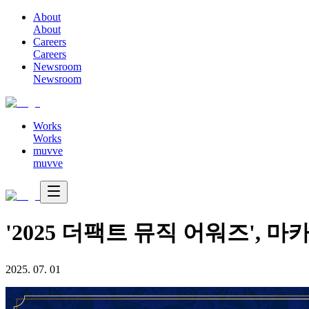
About
About
Careers
Careers
Newsroom
Newsroom
Works
Works
muvve
muvve
'2025 더팩트 뮤직 어워즈', 
2025. 07. 01